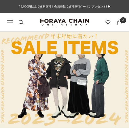
コ
15,000円以上で送料無料！会員登録で送料無料クーポンプレゼント! ▶︎
ン
テ
ン
0
TORAYACHAIN
ナ
ツ
ONLINE
ビ
へ
SHOP
ゲ
ス
ー
キ
シ
ッ
ョ
プ
ン