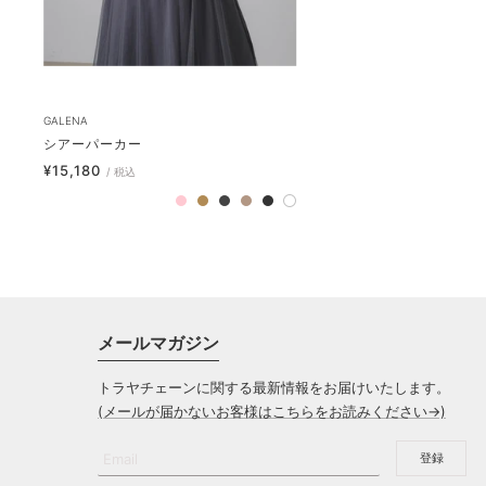
GALENA
シアーパーカー
セ
¥15,180
/ 税込
ー
ピ
カ
チ
モ
ブ
ホ
ル
ン
ー
ャ
カ
ラ
ワ
価
ク
キ
コ
ッ
イ
格
ー
ク
ト
ル
メールマガジン
トラヤチェーンに関する最新情報をお届けいたします。
(メールが届かないお客様はこちらをお読みください→)
Email
登録