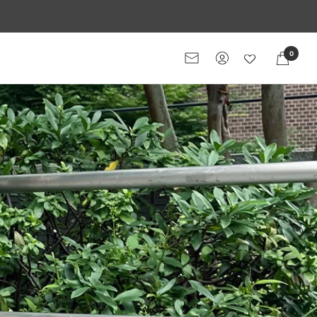
0
メ
ー
ル
マ
ガ
ジ
ン