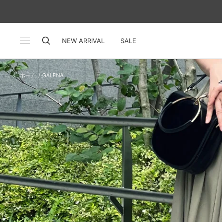
コ
ン
テ
ン
NEW ARRIVAL
SALE
ナ
ツ
ビ
へ
ゲ
ス
ー
ホーム
GALENA
キ
シ
ッ
ョ
プ
ン