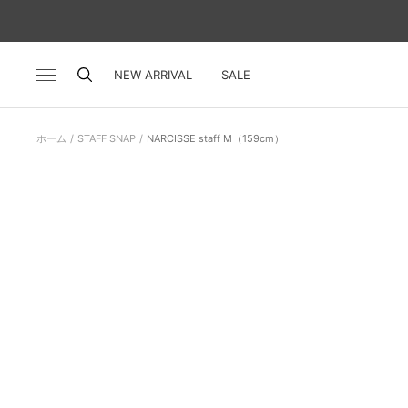
コ
ン
テ
ン
NEW ARRIVAL
SALE
ナ
ツ
ビ
へ
ゲ
ス
ー
ホーム
STAFF SNAP
NARCISSE staff M（159cm）
キ
シ
ッ
ョ
プ
ン