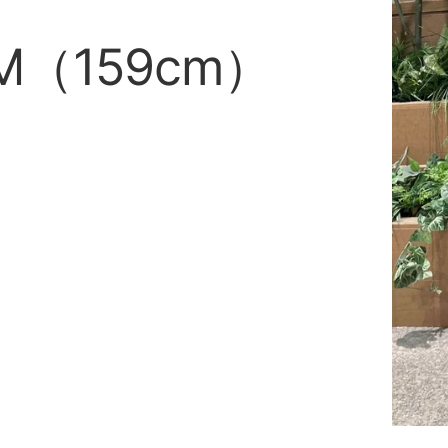
f M（159cm）