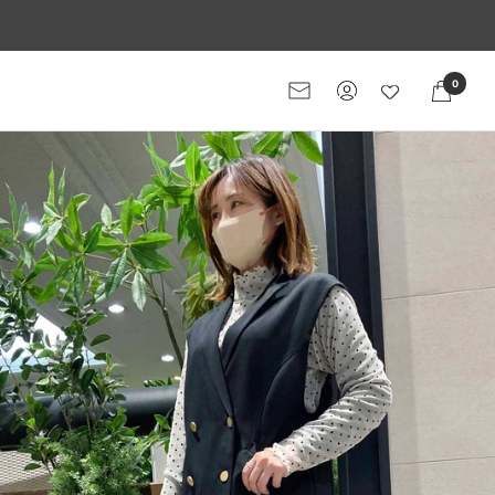
0
メ
ー
ル
マ
ガ
ジ
ン