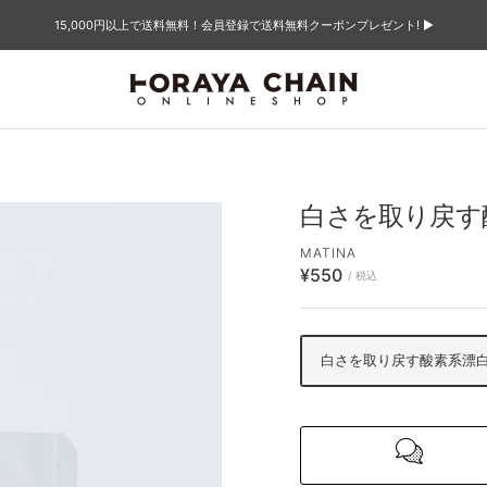
15,000円以上で送料無料！会員登録で送料無料クーポンプレゼント! ▶︎
TORAYACHAIN
ONLINE
SHOP
白さを取り戻す
MATINA
セ
¥550
/ 税込
ー
ル
価
白さを取り戻す酸素系漂白
格