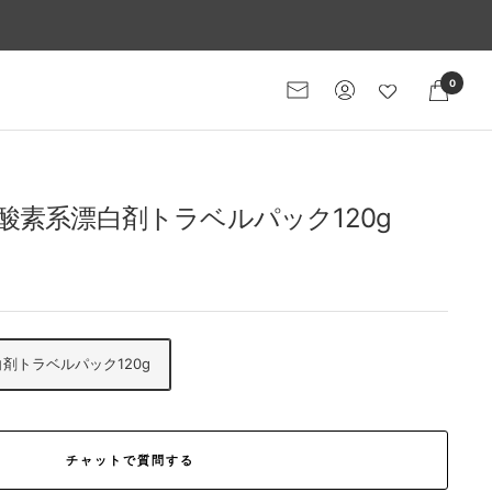
0
メ
ー
ル
マ
ガ
酸素系漂白剤トラベルパック120g
ジ
ン
剤トラベルパック120g
チャットで質問する