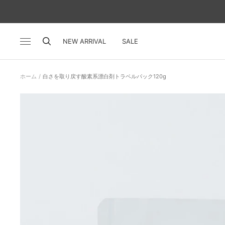
コ
ン
テ
ン
NEW ARRIVAL
SALE
ナ
ツ
ビ
へ
ゲ
ス
ー
ホーム
白さを取り戻す酸素系漂白剤トラベルパック120g
キ
シ
ッ
ョ
プ
ン