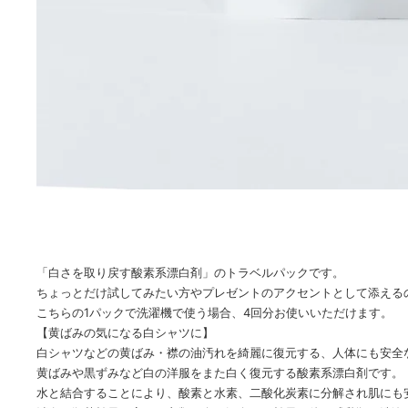
「白さを取り戻す酸素系漂白剤」のトラベルパックです。
ちょっとだけ試してみたい方やプレゼントのアクセントとして添える
こちらの1パックで洗濯機で使う場合、4回分お使いいただけます。
【黄ばみの気になる白シャツに】
白シャツなどの黄ばみ・襟の油汚れを綺麗に復元する、人体にも安全
黄ばみや黒ずみなど白の洋服をまた白く復元する酸素系漂白剤です。
水と結合することにより、酸素と水素、二酸化炭素に分解され肌にも