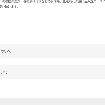
、洗濯槽の洗浄、各種焦げ付きなどのお掃除、血液汚れの漬け込み洗浄、ワ
使い頂けます。
について
ついて