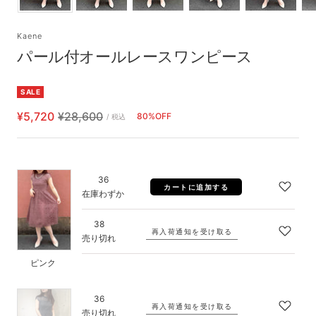
Kaene
パール付オールレースワンピース
SALE
セ
通
¥5,720
¥28,600
80%OFF
/ 税込
ー
常
ル
価
価
格
ピ
36
カートに追加する
格
ン
在庫わずか
ク
38
再入荷通知を受け取る
売り切れ
ピンク
グ
36
再入荷通知を受け取る
レ
売り切れ