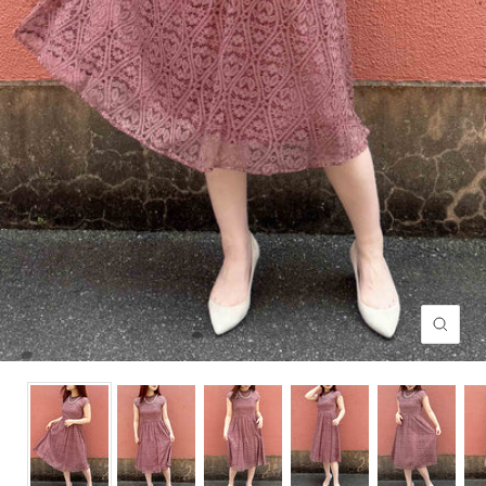
ズ
ー
ム
イ
ン