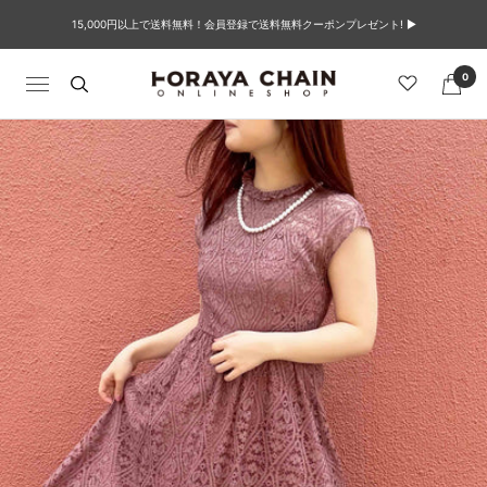
コ
15,000円以上で送料無料！会員登録で送料無料クーポンプレゼント! ▶︎
ン
テ
ン
0
TORAYACHAIN
ナ
ツ
ONLINE
ビ
へ
SHOP
ゲ
ス
ー
キ
シ
ッ
ョ
プ
ン