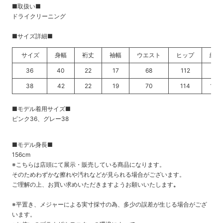
■取扱い■
ドライクリーニング
■サイズ詳細■
サイズ
身幅
裄丈
袖幅
ウエスト
ヒップ
総丈
36
40
22
17
68
112
99
38
42
22
19
70
114
100
■モデル着用サイズ■
ピンク36、グレー38
■モデル身長■
156cm
※こちらは店頭にて展示・販売している商品になります。
そのためわずかな擦れや汚れなどが見られる場合がございます。
ご理解の上、お買い求めいただきますようお願いいたします
。
※平置き、メジャーによる実寸採寸の為、多少の誤差が生じる場合がござ
います。