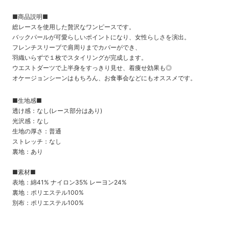
■商品説明■
総レースを使用した贅沢なワンピースです。
バックパールが可愛らしいポイントになり、女性らしさを演出。
フレンチスリーブで肩周りまでカバーができ、
羽織いらずで１枚でスタイリングが完成します。
ウエストダーツで上半身をすっきり見せ、着痩せ効果も◎
オケージョンシーンはもちろん、お食事会などにもオススメです。
■生地感■
透け感：なし(レース部分はあり)
光沢感：なし
生地の厚さ：普通
ストレッチ：なし
裏地：あり
■素材■
表地：綿41% ナイロン35% レーヨン24%
裏地：
ポリエステル100%
別布：ポリエステル100%