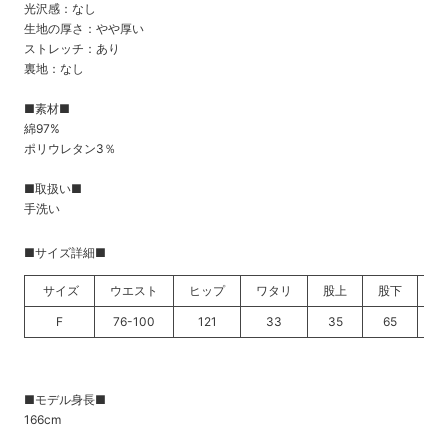
光沢感：なし
生地の厚さ：やや厚い
ストレッチ：あり
裏地：なし
■素材■
綿97%
ポリウレタン3％
■取扱い■
手洗い
■サイズ詳細■
サイズ
ウエスト
ヒップ
ワタリ
股上
股下
裾
F
76-100
121
33
35
65
19
■モデル身長■
166cm