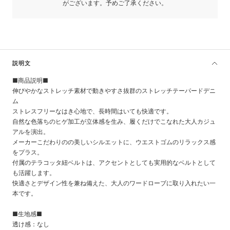
がございます。予めご了承ください。
説明文
■商品説明■
伸びやかなストレッチ素材で動きやすさ抜群のストレッチテーパードデニ
ム
ストレスフリーなはき心地で、長時間はいても快適です。
自然な色落ちのヒゲ加工が立体感を生み、履くだけでこなれた大人カジュ
アルを演出。
メーカーこだわりのの美しいシルエットに、ウエストゴムのリラックス感
をプラス。
付属のテラコッタ紐ベルトは、アクセントとしても実用的なベルトとして
も活躍します。
快適さとデザイン性を兼ね備えた、大人のワードローブに取り入れたい一
本です。
■生地感■
透け感：なし