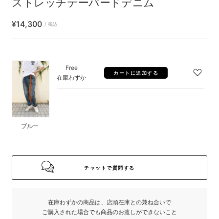
ストレッチテーパードデニム
セ
¥14,300
/ 税込
ー
ル
価
ブ
Free
カートに追加する
格
ル
在庫わずか
ー
ブルー
チャットで質問する
在庫わずかの商品は、店頭在庫との兼ね合いで
ご購入された場合でも商品のお渡しができないこと