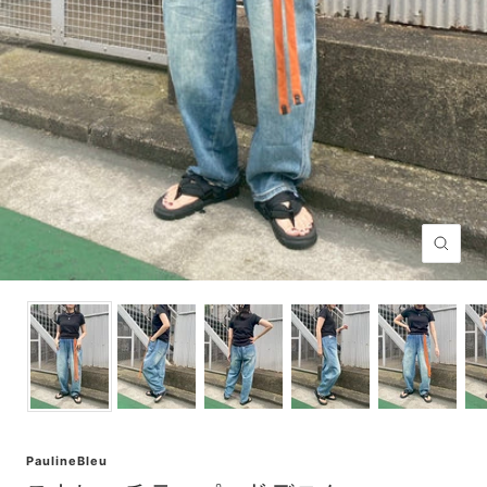
ズ
ー
ム
イ
ン
PaulineBleu