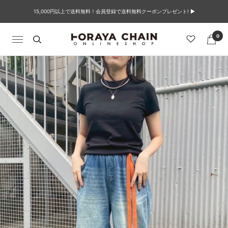
コ
15,000円以上で送料無料！会員登録で送料無料クーポンプレゼント! ▶︎
ン
テ
ン
0
TORAYACHAIN
ナ
ツ
ONLINE
ビ
へ
SHOP
ゲ
ス
ー
キ
シ
ッ
ョ
プ
ン