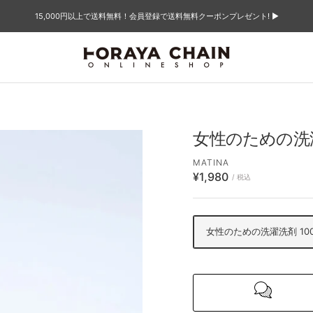
15,000円以上で送料無料！会員登録で送料無料クーポンプレゼント! ▶︎
TORAYACHAIN
ONLINE
SHOP
女性のための洗濯
MATINA
セ
¥1,980
/ 税込
ー
ル
価
女性のための洗濯洗剤 100
格