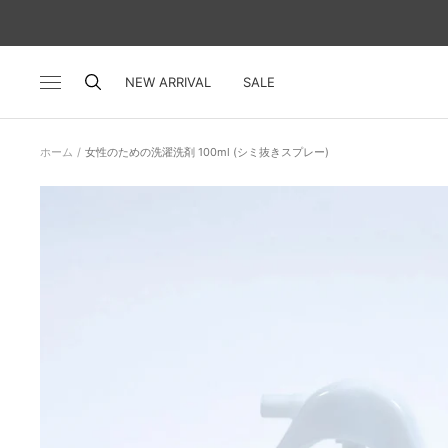
コ
ン
テ
ン
NEW ARRIVAL
SALE
ナ
ツ
ビ
へ
ゲ
ス
ー
ホーム
女性のための洗濯洗剤 100ml (シミ抜きスプレー)
キ
シ
ッ
ョ
プ
ン