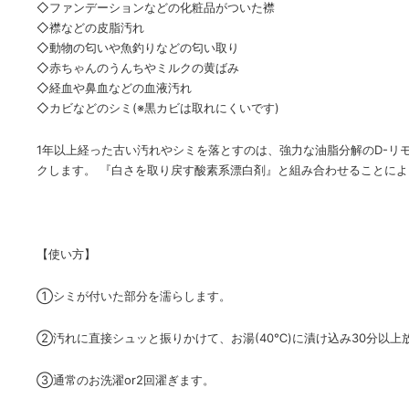
◇ファンデーションなどの化粧品がついた襟
◇襟などの皮脂汚れ
◇動物の匂いや魚釣りなどの匂い取り
◇赤ちゃんのうんちやミルクの黄ばみ
◇経血や鼻血などの血液汚れ
◇カビなどのシミ(※黒カビは取れにくいです)
1年以上経った古い汚れやシミを落とすのは、強力な油脂分解のD-
クします。 『白さを取り戻す酸素系漂白剤』と組み合わせることによ
【使い方】
①シミが付いた部分を濡らします。
②汚れに直接シュッと振りかけて、お湯(40℃)に漬け込み30分以上
③通常のお洗濯or2回濯ぎます。