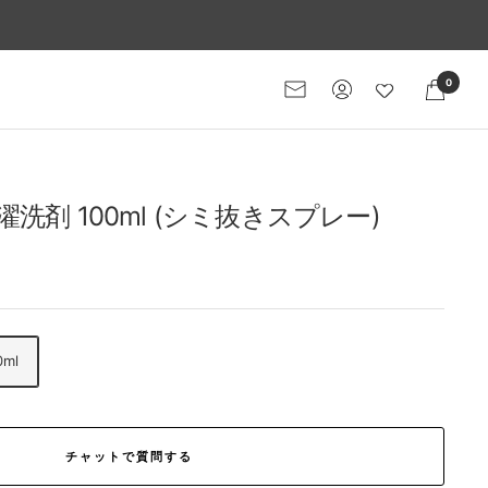
0
メ
ー
ル
マ
ガ
洗剤 100ml (シミ抜きスプレー)
ジ
ン
ml
チャットで質問する