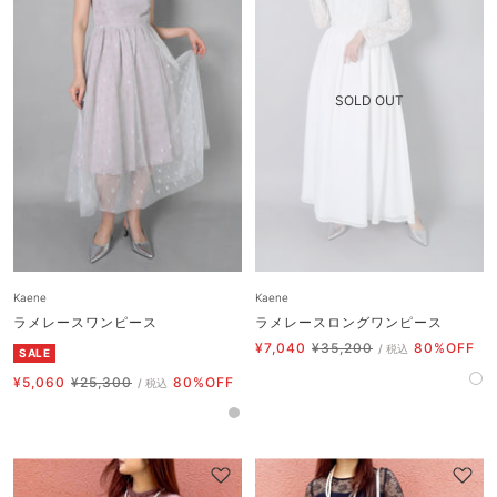
Kaene
Kaene
ラメレースワンピース
ラメレースロングワンピース
セ
通
¥7,040
¥35,200
80%OFF
/ 税込
SALE
ー
常
セ
通
¥5,060
¥25,300
80%OFF
ホ
/ 税込
ル
価
ー
常
ワ
価
格
シ
ル
価
イ
格
ル
価
格
ト
バ
格
ー