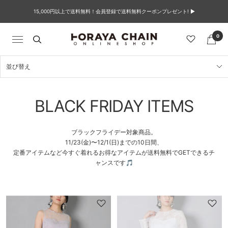
コ
15,000円以上で送料無料！会員登録で送料無料クーポンプレゼント! ▶︎
ン
テ
ン
0
TORAYACHAIN
ナ
ツ
ONLINE
ビ
へ
SHOP
ゲ
ス
並び替え
ー
キ
シ
ッ
ョ
プ
BLACK FRIDAY ITEMS
ン
ブラックフライデー対象商品。
11/23(金)〜12/1(日)までの10日間、
定番アイテムなど今すぐ着れるお得なアイテムが送料無料でGETできるチ
ャンスです🎵