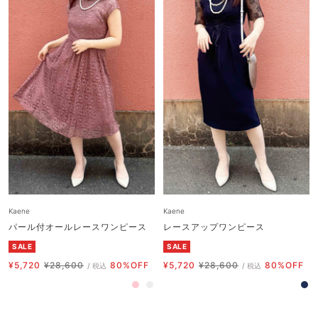
Kaene
Kaene
パール付オールレースワンピース
レースアップワンピース
SALE
SALE
セ
通
セ
通
¥5,720
¥28,600
80%OFF
¥5,720
¥28,600
80%OFF
/ 税込
/ 税込
ー
常
ー
常
ピ
グ
ネ
ル
価
ル
価
ン
レ
イ
価
格
価
格
ク
ー
ビ