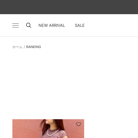
コ
ン
テ
ン
NEW ARRIVAL
SALE
ナ
ツ
ビ
へ
ゲ
ス
ー
ホーム
RANKING
キ
シ
ッ
ョ
プ
ン