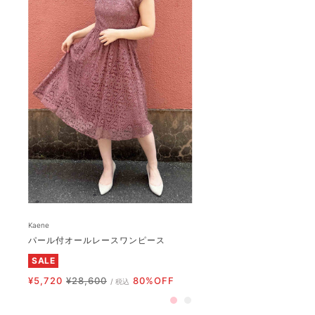
Kaene
パール付オールレースワンピース
SALE
セ
通
¥5,720
¥28,600
80%OFF
/ 税込
ー
常
ピ
グ
ル
価