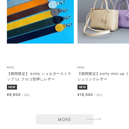
kotty
kotty
【期間限定】 kotty ショルダーストラ
【期間限定】kotty mini up
ップ LL クロコ型押しレザー
シュリンクレザー
NEW
NEW
セ
セ
¥9,900
¥16,500
/ 税込
/ 税込
ー
ー
カ
ル
ル
ス
価
価
タ
格
格
MORE
ム