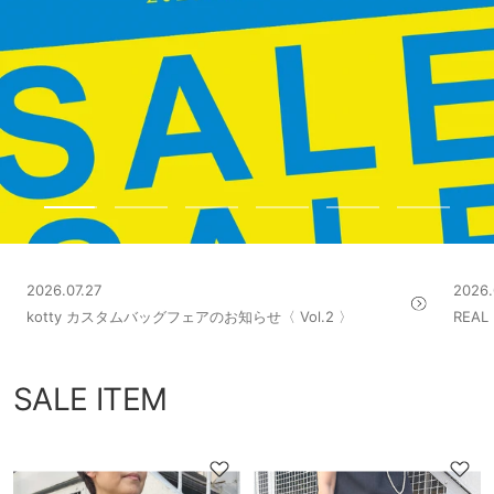
ス
ス
ス
ス
ス
ス
ラ
ラ
ラ
ラ
ラ
ラ
イ
イ
イ
イ
イ
イ
ド
ド
ド
ド
ド
ド
2026.07.27
2026.
に
に
に
に
に
に
kotty カスタムバッグフェアのお知らせ〈 Vol.2 〉
REA
移
移
移
移
移
移
動
動
動
動
動
動
1
2
3
4
5
6
SALE ITEM