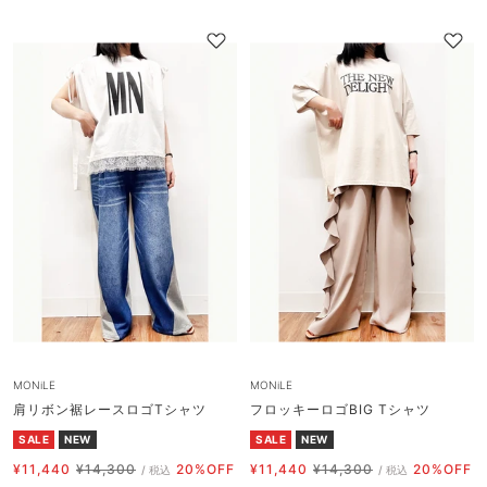
イ
ー
ラ
イ
価
格
価
格
ボ
ジ
ッ
ボ
格
格
リ
ュ
ク
リ
ー
ー
MONiLE
MONiLE
肩リボン裾レースロゴTシャツ
フロッキーロゴBIG Tシャツ
SALE
NEW
SALE
NEW
セ
通
セ
通
¥11,440
¥14,300
20%OFF
¥11,440
¥14,300
20%OFF
/ 税込
/ 税込