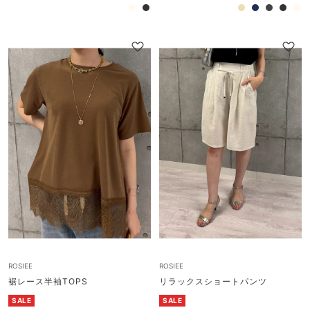
ー
常
ー
常
オ
ブ
ベ
ネ
チ
ブ
オ
ル
価
ル
価
フ
ラ
ー
イ
ャ
ラ
フ
価
格
価
格
ホ
ッ
ジ
ビ
コ
ッ
ホ
格
格
ワ
ク
ュ
ー
ー
ク
ワ
イ
ル
イ
ト
ト
ROSIEE
ROSIEE
裾レース半袖TOPS
リラックスショートパンツ
SALE
SALE