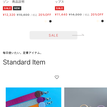
ゾン 商品説明
ップス
SALE
NEW
SALE
セ
通
セ
通
¥11,440
¥14,300
20%OFF
¥12,320
¥15,400
20%OFF
/ 税込
/ 税込
ー
常
ー
常
オ
ブ
オ
ブ
ル
価
ル
価
フ
ラ
フ
ラ
価
格
価
格
ホ
ッ
ホ
ッ
格
格
SALE
ワ
ク
ワ
ク
イ
イ
ト
ト
毎日使いたい。定番アイテム。
Standard Item