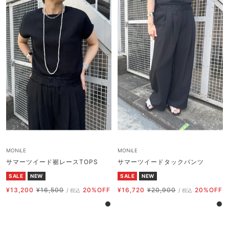
MONiLE
MONiLE
サマーツイード裾レースTOPS
サマーツイードタックパンツ
SALE
NEW
SALE
NEW
セ
通
セ
通
¥13,200
¥16,500
20%OFF
¥16,720
¥20,900
20%OFF
/ 税込
/ 税込
ー
常
ー
常
ブ
ブ
ル
価
ル
価
ラ
ラ
価
格
価
格
ッ
ッ