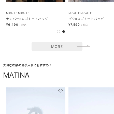
MICALLE MICALLE
MICALLE MICALLE
ナンバー×ロゴトートバッグ
ゾウ×ロゴトートバッグ
セ
セ
¥6,490
¥7,590
/ 税込
/ 税込
ー
ー
ホ
ブ
ル
ル
ワ
ラ
価
価
イ
ッ
格
格
MORE
ト
ク
大切な衣類のお手入れにおすすめ！
MATINA