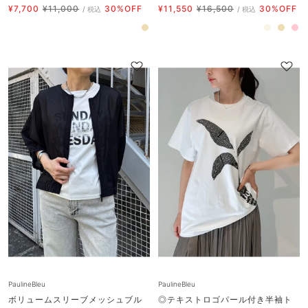
セ
通
セ
通
¥7,700
¥11,000
30%OFF
¥11,550
¥16,500
30%OFF
/ 税込
/ 税込
ー
常
ー
常
ベ
ア
ベ
ピ
ル
価
ル
価
ー
イ
ー
ン
価
格
価
格
ジ
ボ
ジ
ク
格
格
ュ
リ
ュ
ー
PaulineBleu
PaulineBleu
ボリュームスリーブメッシュブル
◎テキストロゴパール付き半袖ト