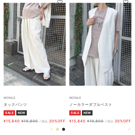
格
格
ク
ク
MONiLE
MONiLE
タックパンツ
ノーカラーダブルベスト
SALE
NEW
SALE
NEW
セ
通
セ
通
¥15,840
¥19,800
20%OFF
¥15,840
¥19,800
20%OFF
/ 税込
/ 税込
ー
常
ー
常
ア
ベ
ブ
ア
ル
価
ル
価