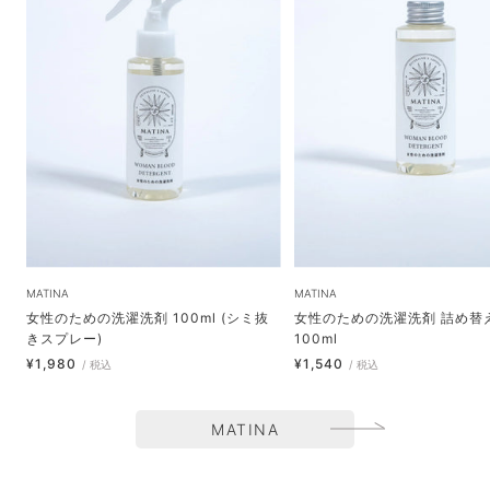
MATINA
MATINA
女性のための洗濯洗剤 100ml (シミ抜
女性のための洗濯洗剤 詰め替
きスプレー)
100ml
セ
セ
¥1,980
¥1,540
/ 税込
/ 税込
ー
ー
ル
ル
価
MATINA
価
格
格