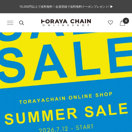
コ
15,000円以上で送料無料！会員登録で送料無料クーポンプレゼント! ▶︎
ン
テ
ン
0
TORAYACHAIN
ナ
ツ
ビ
へ
ONLINE
ゲ
ス
ー
キ
シ
SHOP
ッ
ョ
プ
ン